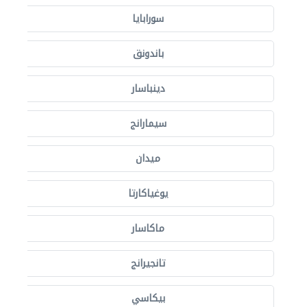
سورابايا
باندونق
دينباسار
سيمارانج
ميدان
يوغياكارتا
ماكاسار
تانجيرانج
بيكاسي