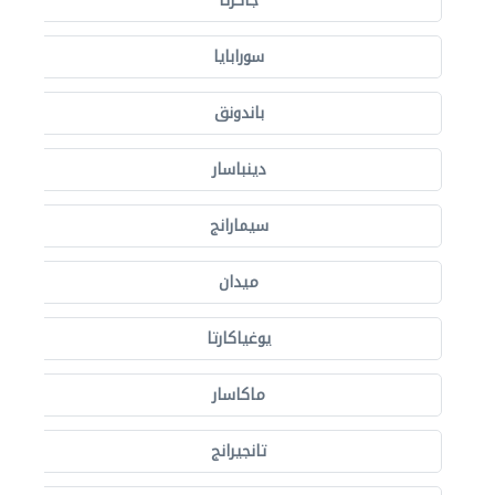
جاكرتا
سورابايا
باندونق
دينباسار
سيمارانج
ميدان
يوغياكارتا
ماكاسار
تانجيرانج