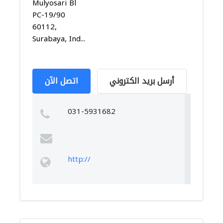
Mulyosari Bl
PC-19/90
60112,
Surabaya, Ind...
أرسل بريد الكتروني
اتصل الآن
031-5931682
http://