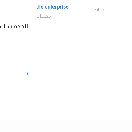
dle enterprise
صيانة
مكيفات
الخدمات ال
white arch general..
الصيانة الكهربائية