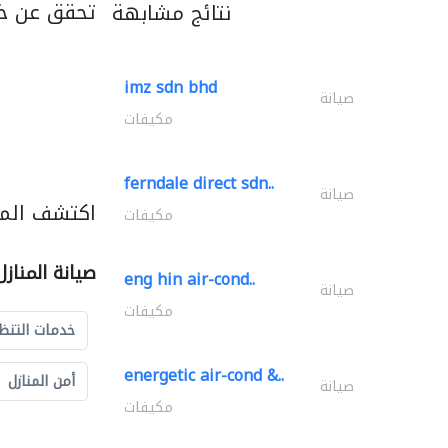
تحقق عن خد
نتائج مشابهة
imz sdn bhd
صيانة
مكيفات
ferndale direct sdn..
صيانة
اكتشف المزي
مكيفات
صيانة المناز
eng hin air-cond..
صيانة
مكيفات
خدمات التنظ
energetic air-cond &..
أمن المنازل
صيانة
مكيفات