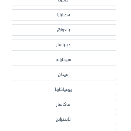
جاكرتا
سورابايا
باندونق
دينباسار
سيمارانج
ميدان
يوغياكارتا
ماكاسار
تانجيرانج