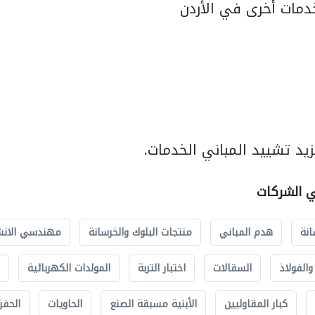
مات أخرى في الأردن
يد تشييد المباني الخدمات.
ي الشركات
انة
هدم المباني
منتجات البلوك والخرسانة
مهندسي الانش
الفولاذ
السقالات
اختبار التربة
المولدات الكهربائية
كبار المقاوليين
الأبنية مسبقة الصنع
الحاويات
الحفري