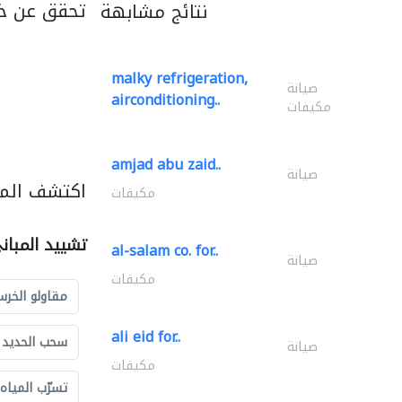
تحقق عن خد
نتائج مشابهة
malky refrigeration,
صيانة
airconditioning..
مكيفات
amjad abu zaid..
صيانة
اكتشف المز
مكيفات
تشييد المبان
al-salam co. for..
صيانة
مكيفات
مقاولو الخرس
ali eid for..
سحب الحديد و
صيانة
مكيفات
تسرّب المياه