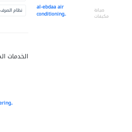
al-ebdaa air
صيانة
نظام الصرف
conditioning..
مكيفات
الخدمات ال
ring..
sk e&c
مهندسي الانشاءات