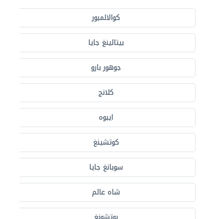
كوالالمبور
بيتالينغ جايا
جوهور بارو
كلانج
ايبوه
كوتشينغ
سوبانغ جايا
شاه عالم
بوتشونغ