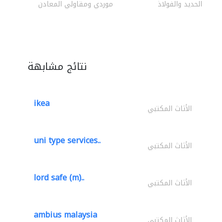
سحب الحديد والفولاذ
موردي ومقاولي المعادن
نتائج مشابهة
ikea
الأثاث المكتبي
uni type services..
الأثاث المكتبي
lord safe (m)..
الأثاث المكتبي
ambius malaysia
الأثاث المكتبي