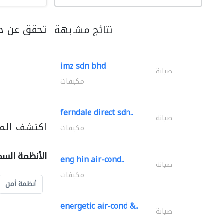
تحقق عن خد
نتائج مشابهة
imz sdn bhd
صيانة
مكيفات
ferndale direct sdn..
صيانة
اكتشف المز
مكيفات
الأنظمة السم
eng hin air-cond..
صيانة
مكيفات
أنظمة أمن
energetic air-cond &..
صيانة