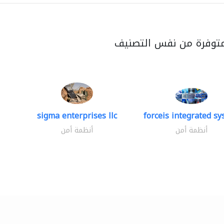
متوفرة من نفس التصنيف
sigma enterprises llc
forceis integrated s
أنظمة أمن
أنظمة أمن