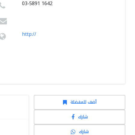
03-5891 1642
http://
أضف للمفضلة
شارك
شارك