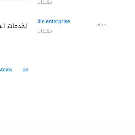
مكيفات
dle enterprise
الخدمات ال
صيانة
مكيفات
ystems
ansari security systems
ادارة مشروع