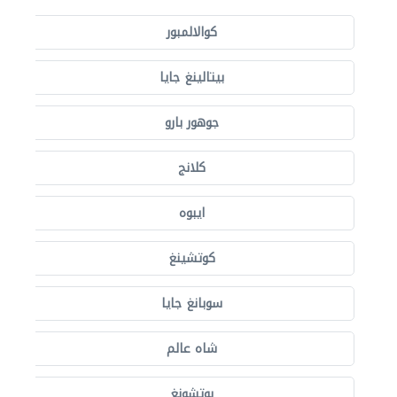
كوالالمبور
بيتالينغ جايا
جوهور بارو
كلانج
ايبوه
كوتشينغ
سوبانغ جايا
شاه عالم
بوتشونغ