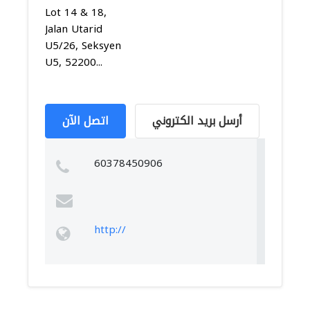
Lot 14 & 18,
Jalan Utarid
U5/26, Seksyen
U5, 52200...
أرسل بريد الكتروني
اتصل الآن
60378450906
http://