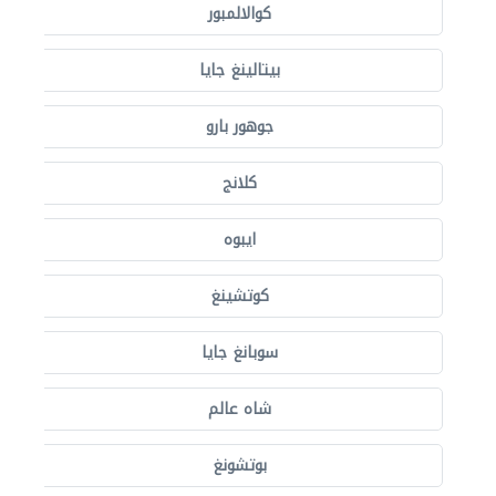
كوالالمبور
بيتالينغ جايا
جوهور بارو
كلانج
ايبوه
كوتشينغ
سوبانغ جايا
شاه عالم
بوتشونغ