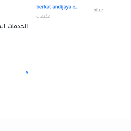
berkat andijaya e..
صيانة
مكيفات
الخدمات ال
white arch general..
الصيانة الكهربائية