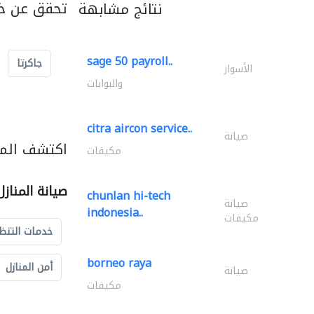
تحقق عن خد
نتائج مشابهة
sage 50 payroll..
جاكرتا
الأسوار
والبوابات
citra aircon service..
صيانة
اكتشف المزي
مكيفات
صيانة المناز
chunlan hi-tech
صيانة
indonesia..
مكيفات
خدمات التنظ
borneo raya
أمن المنازل
صيانة
مكيفات