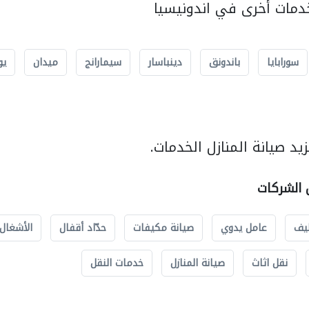
مات أخرى في اندونيسيا
سورابايا
باندونق
دينباسار
سيمارانج
ميدان
يو
د صيانة المنازل الخدمات.
ل الشركات
يف
عامل يدوي
صيانة مكيفات
حدّاد أقفال
الأشغال 
نقل اثاث
صيانة المنازل
خدمات النقل