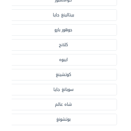
كوالالمبور
بيتالينغ جايا
جوهور بارو
كلانج
ايبوه
كوتشينغ
سوبانغ جايا
شاه عالم
بوتشونغ