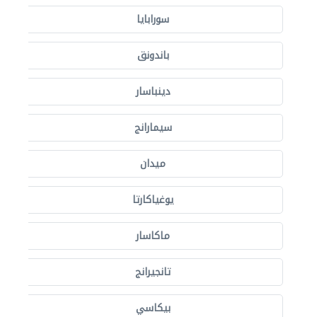
سورابايا
باندونق
دينباسار
سيمارانج
ميدان
يوغياكارتا
ماكاسار
تانجيرانج
بيكاسي