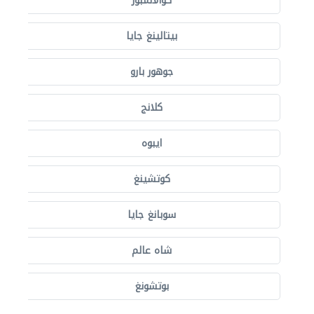
كوالالمبور
بيتالينغ جايا
جوهور بارو
كلانج
ايبوه
كوتشينغ
سوبانغ جايا
شاه عالم
بوتشونغ