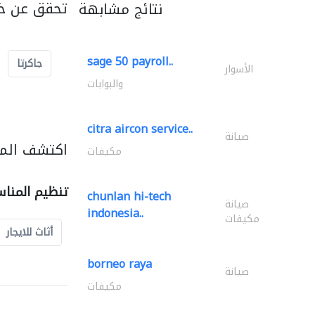
تحقق عن خد
نتائج مشابهة
sage 50 payroll..
جاكرتا
الأسوار
والبوابات
citra aircon service..
صيانة
اكتشف المز
مكيفات
تنظيم المنا
chunlan hi-tech
صيانة
indonesia..
مكيفات
أثاث للايجار
borneo raya
صيانة
مكيفات