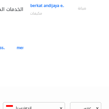
berkat andijaya e..
الخدمات ال
صيانة
مكيفات
s..
mermaid digital printing..
خدمات الطباعة