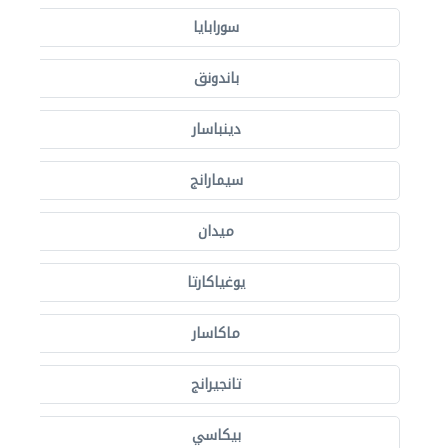
سورابايا
باندونق
دينباسار
سيمارانج
ميدان
يوغياكارتا
ماكاسار
تانجيرانج
بيكاسي