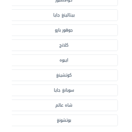
كوالالمبور
بيتالينغ جايا
جوهور بارو
كلانج
ايبوه
كوتشينغ
سوبانغ جايا
شاه عالم
بوتشونغ