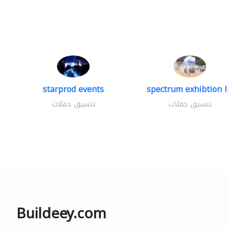
starprod events
spectrum exhibtion l
تنسيق حفلات
تنسيق حفلات
Buildeey.com