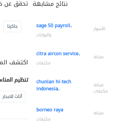
تحقق عن خد
نتائج مشابهة
sage 50 payroll..
جاكرتا
الأسوار
والبوابات
citra aircon service..
صيانة
اكتشف المز
مكيفات
تنظيم المنا
chunlan hi-tech
صيانة
indonesia..
مكيفات
أثاث للايجار
borneo raya
صيانة
مكيفات