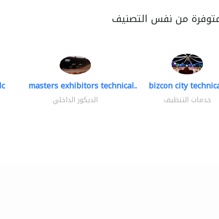
متوفرة من نفس التصنيف
lc
masters exhibitors technical..
bizcon city technica
خدمات التنظيف
الديكور الداخلي