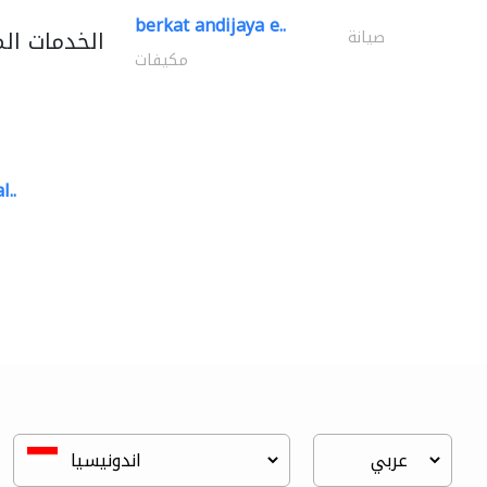
berkat andijaya e..
الخدمات ال
صيانة
مكيفات
l..
great wall events
تنسيق حفلات