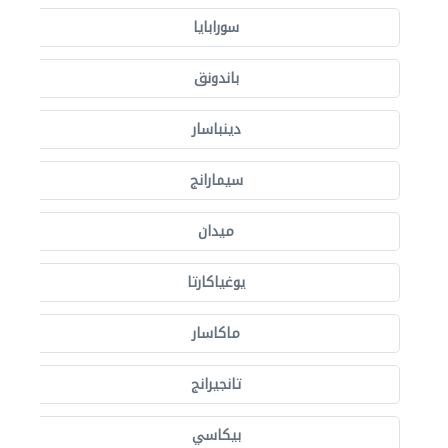
سورابايا
باندونق
دينباسار
سيمارانج
ميدان
يوغياكارتا
ماكاسار
تانجيرانج
بيكاسي