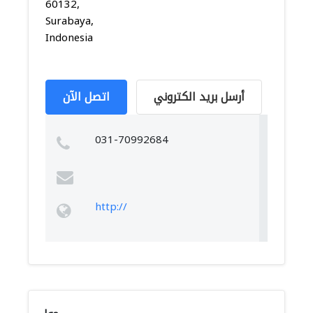
60132,
Surabaya,
Indonesia
أرسل بريد الكتروني
اتصل الآن
031-70992684
http://