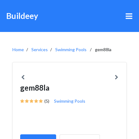
Buildeey
Home
Services
Swimming Pools
gem88la
gem88la
(5)
Swimming Pools