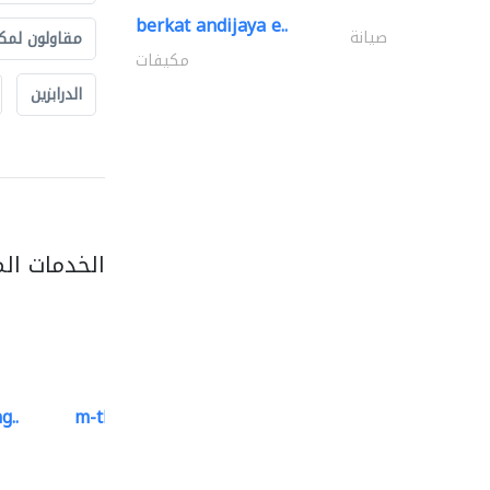
berkat andijaya e..
صيانة
مقاولون لمك
مكيفات
الدرابزين
الخدمات ال
g..
m-three building materials
موردو مواد البناء