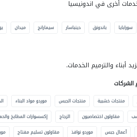
مات أخرى في اندونيسيا
سورابايا
باندونق
دينباسار
سيمارانج
ميدان
يو
د أبناء والترميم الخدمات.
م الشركات
منتجات خشبية
منتجات الجبس
موردو مواد البناء
ال
سب
مقاولون اختصاصيون
الزجاج
إكسسوارات المطابخ والحم
أعمال جبس
موردو نوافذ
مقاولون تسليم مفتاح
مور