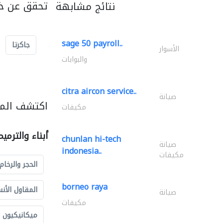
تحقق عن خد
نتائج مشابهة
sage 50 payroll..
جاكرتا
الأسوار
والبوابات
citra aircon service..
صيانة
اكتشف المزي
مكيفات
أبناء والترمي
chunlan hi-tech
صيانة
indonesia..
مكيفات
الحجر والرخام
borneo raya
المقاول الأن
صيانة
مكيفات
ميكانيكيون