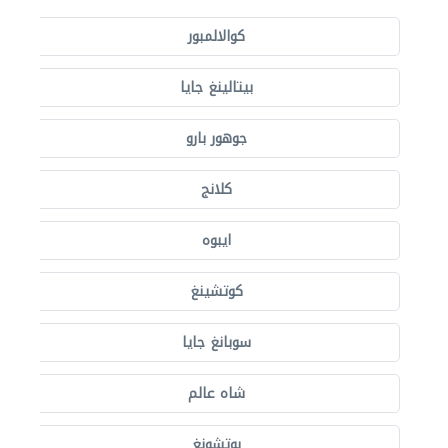
كوالالمبور
بيتالينغ جايا
جوهور بارو
كلانج
ايبوه
كوتشينغ
سوبانغ جايا
شاه عالم
بوتشونغ