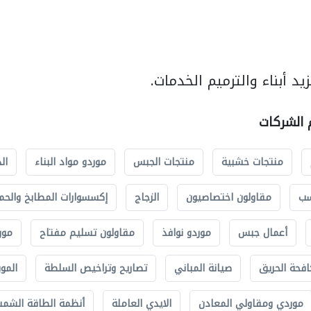
د أبناء والترميم الخدمات.
م الشركات
منتجات خشبية
منتجات الجبس
موردو مواد البناء
ال
سب
مقاولون اختصاصيون
الزجاج
إكسسوارات المطابخ والحم
أعمال جبس
موردو نوافذ
مقاولون تسليم مفتاح
مور
افحة الحريق
صيانة المباني
تصاريح وتراخيص السلطة
الموب
موردي ومقاولي المعادن
الايدي العاملة
أنظمة الطاقة الشمسي