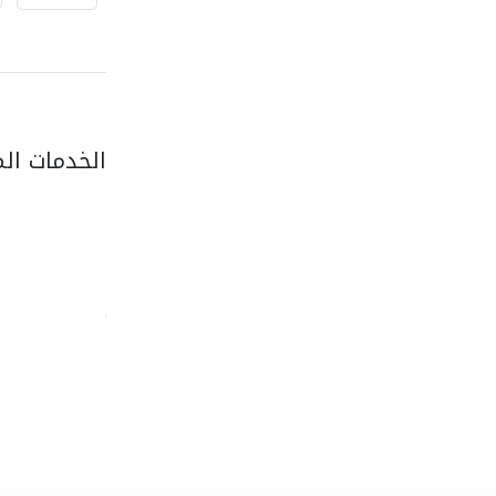
الخدمات ال
al barsha granite..
الحجر والرخام