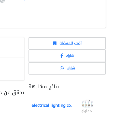
أضف للمفضلة
شارك
شارك
نتائج مشابهة
تحقق عن خ
electrical lighting co..
مقاولو