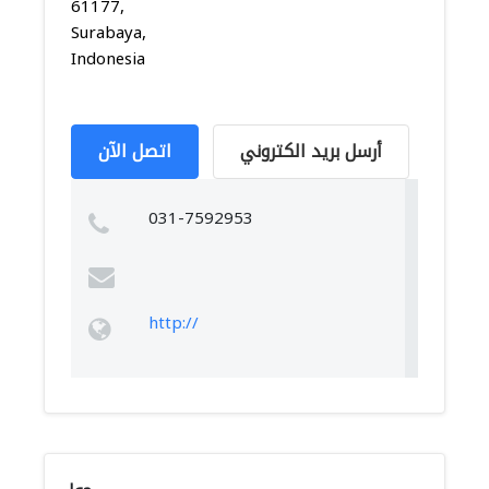
61177,
Surabaya,
Indonesia
أرسل بريد الكتروني
اتصل الآن
031-7592953
http://