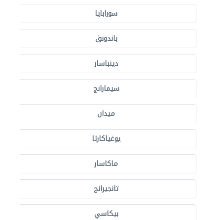
سورابايا
باندونق
دينباسار
سيمارانج
ميدان
يوغياكارتا
ماكاسار
تانجيرانج
بيكاسي