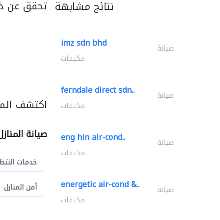
تحقق عن خد
نتائج مشابهة
imz sdn bhd
صيانة
مكيفات
ferndale direct sdn..
صيانة
اكتشف المزي
مكيفات
صيانة المناز
eng hin air-cond..
صيانة
مكيفات
خدمات التنظ
energetic air-cond &..
أمن المنازل
صيانة
مكيفات