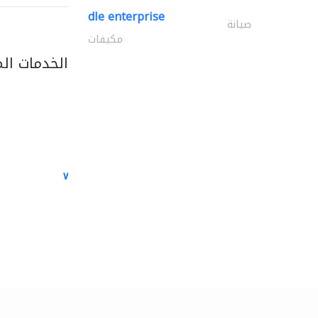
dle enterprise
صيانة
مكيفات
الخدمات ال
white arch general..
الصيانة الكهربائية