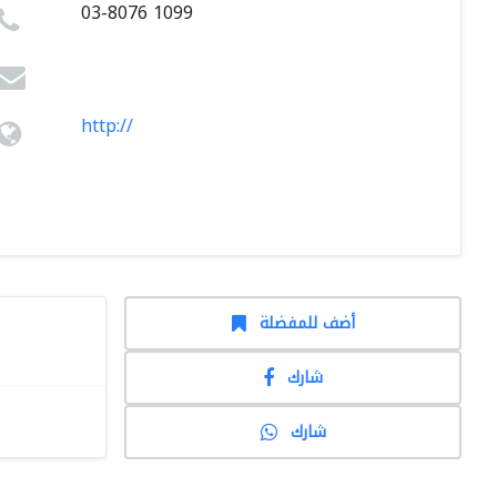
03-8076 1099
http://
أضف للمفضلة
شارك
شارك