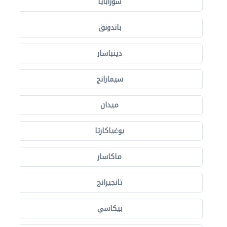
سورابايا
باندونق
دينباسار
سيمارانج
ميدان
يوغياكارتا
ماكاسار
تانجيرانج
بيكاسي