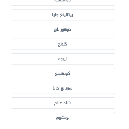
كوالالمبور
بيتالينغ جايا
جوهور بارو
كلانج
ايبوه
كوتشينغ
سوبانغ جايا
شاه عالم
بوتشونغ