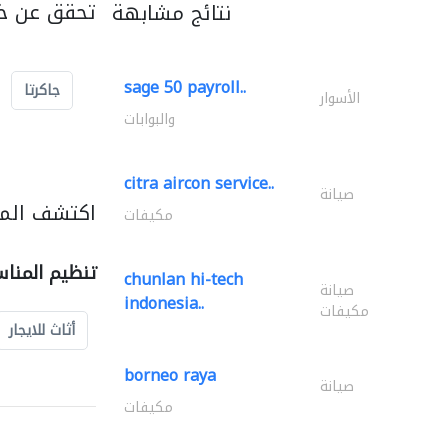
تحقق عن خد
نتائج مشابهة
sage 50 payroll..
جاكرتا
الأسوار
والبوابات
citra aircon service..
صيانة
اكتشف المز
مكيفات
تنظيم المنا
chunlan hi-tech
صيانة
indonesia..
مكيفات
أثاث للايجار
borneo raya
صيانة
مكيفات