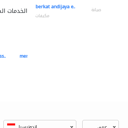
berkat andijaya e..
الخدمات ال
صيانة
مكيفات
s..
mermaid digital printing..
خدمات الطباعة