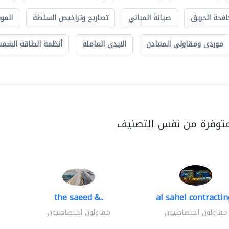
افحة الحريق
صيانة المباني
تصاريح وتراخيص السلطة
الموب
موردي ومقاولي المعادن
الايدي العاملة
أنظمة الطاقة الشمسي
متوفرة من نفس التصنيف
the saeed &..
al sahel contracting
مقاولون اختصاصيون
مقاولون اختصاصيون