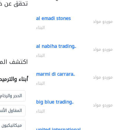
تحقق عن خ
al emadi stones
موردو مواد
البناء
al nabiha trading..
موردو مواد
البناء
اكتشف المزي
marmi di carrara..
موردو مواد
أبناء والترمي
البناء
الحجر والرخام
big blue trading..
موردو مواد
المقاول الأن
البناء
ميكانيكيون
united international