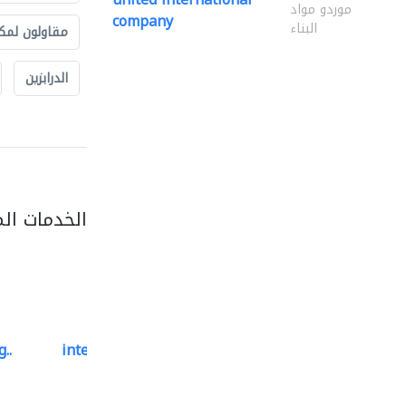
موردو مواد
company
البناء
مقاولون لمك
الدرابزين
الخدمات ال
..
international electromechanical services..
مقاولون اختصاصيون