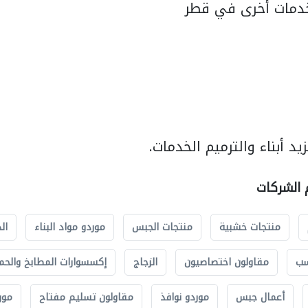
دمات أخرى في قطر
د أبناء والترميم الخدمات.
م الشركات
منتجات خشبية
منتجات الجبس
موردو مواد البناء
ال
سب
مقاولون اختصاصيون
الزجاج
إكسسوارات المطابخ والحم
أعمال جبس
موردو نوافذ
مقاولون تسليم مفتاح
مور