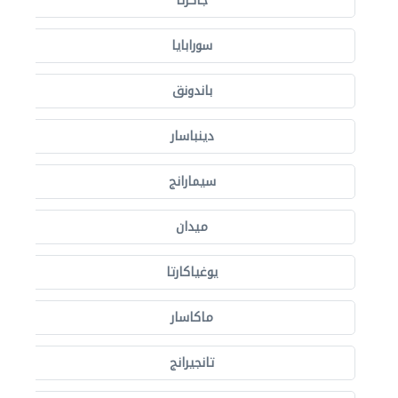
جاكرتا
سورابايا
باندونق
دينباسار
سيمارانج
ميدان
يوغياكارتا
ماكاسار
تانجيرانج