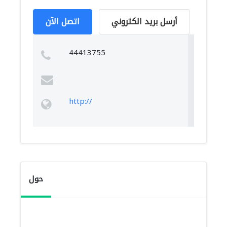
أرسل بريد الكتروني
اتصل الآن
44413755
http://
حول