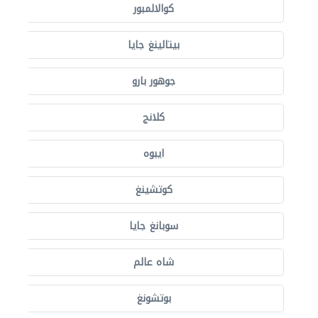
كوالالمبور
بيتالينغ جايا
جوهور بارو
كلانج
ايبوه
كوتشينغ
سوبانغ جايا
شاه عالم
بوتشونغ