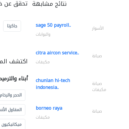
تحقق عن خد
نتائج مشابهة
sage 50 payroll..
جاكرتا
الأسوار
والبوابات
citra aircon service..
صيانة
اكتشف المزي
مكيفات
أبناء والترمي
chunlan hi-tech
صيانة
indonesia..
مكيفات
الحجر والرخام
borneo raya
المقاول الأن
صيانة
مكيفات
ميكانيكيون