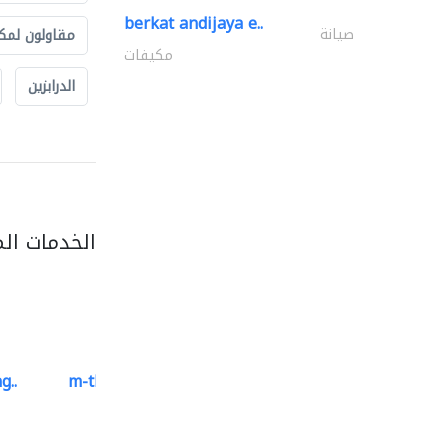
berkat andijaya e..
صيانة
مقاولون لمك
مكيفات
الدرابزين
الخدمات ال
g..
m-three building materials
موردو مواد البناء