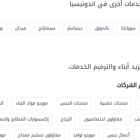
مات أخرى في اندونيسيا
سورابايا
باندونق
دينباسار
سيمارانج
ميدان
يو
د أبناء والترميم الخدمات.
م الشركات
منتجات خشبية
منتجات الجبس
موردو مواد البناء
ال
سب
مقاولون اختصاصيون
الزجاج
إكسسوارات المطابخ والحم
أعمال جبس
موردو نوافذ
مقاولون تسليم مفتاح
مور