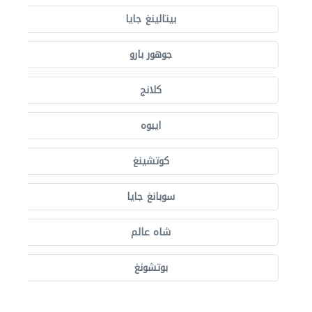
بيتالينغ جايا
جوهور بارو
كلانج
ايبوه
كوتشينغ
سوبانغ جايا
شاه عالم
بوتشونغ