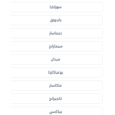
سورابايا
باندونق
دينباسار
سيمارانج
ميدان
يوغياكارتا
ماكاسار
تانجيرانج
بيكاسي