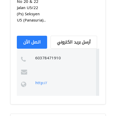
No 20 & 22
Jalan U5/22
(Ps) Seksyen
U5 (Panasuria)...
أرسل بريد الكتروني
اتصل الآن
60378471910
http://