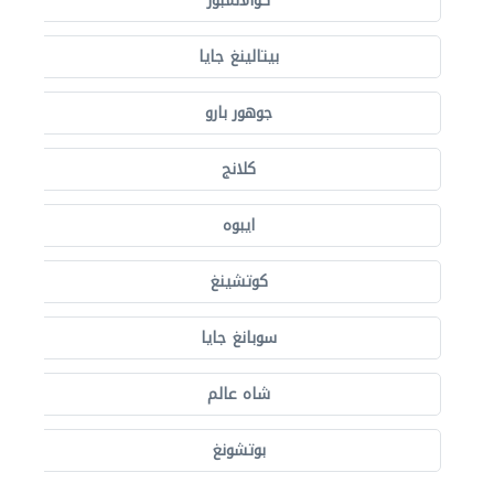
كوالالمبور
بيتالينغ جايا
جوهور بارو
كلانج
ايبوه
كوتشينغ
سوبانغ جايا
شاه عالم
بوتشونغ