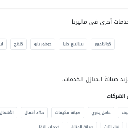
مات أخرى في ماليزيا
كوالالمبور
بيتالينغ جايا
جوهور بارو
كلانج
اي
د صيانة المنازل الخدمات.
ل الشركات
يف
عامل يدوي
صيانة مكيفات
حدّاد أقفال
الأشغال 
نقل اثاث
صيانة المنازل
خدمات النقل