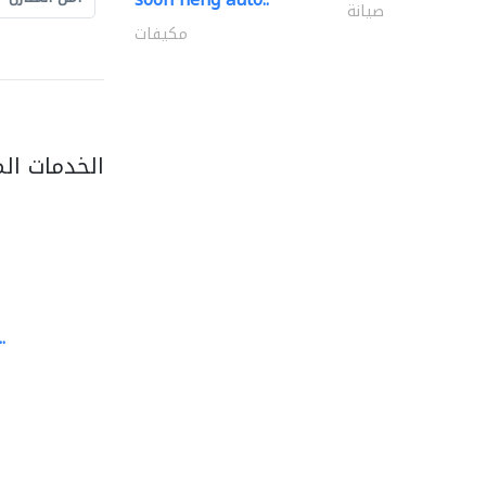
صيانة
مكيفات
الخدمات ال
.
discount movers
خدمات النقل