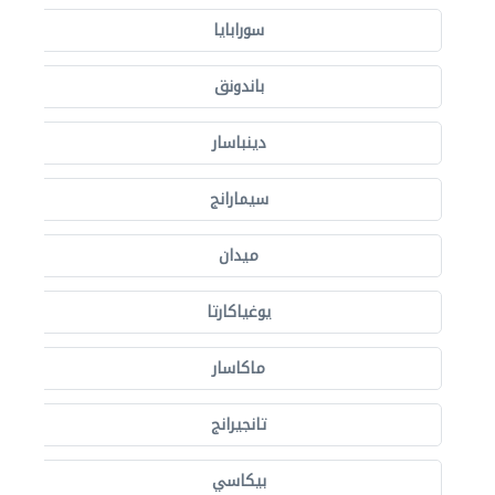
سورابايا
باندونق
دينباسار
سيمارانج
ميدان
يوغياكارتا
ماكاسار
تانجيرانج
بيكاسي