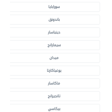
سورابايا
باندونق
دينباسار
سيمارانج
ميدان
يوغياكارتا
ماكاسار
تانجيرانج
بيكاسي