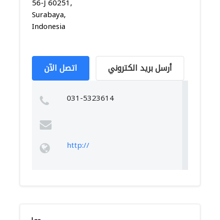
56-J 60251,
Surabaya,
Indonesia
أرسل بريد الكتروني
اتصل الآن
031-5323614
http://