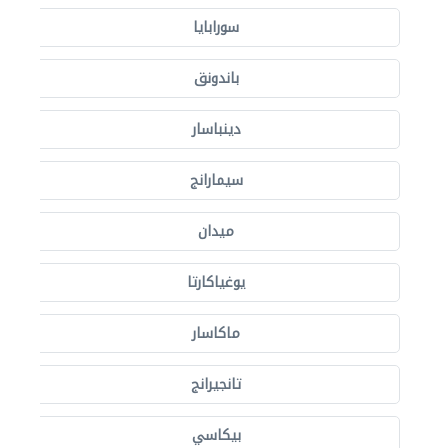
سورابايا
باندونق
دينباسار
سيمارانج
ميدان
يوغياكارتا
ماكاسار
تانجيرانج
بيكاسي