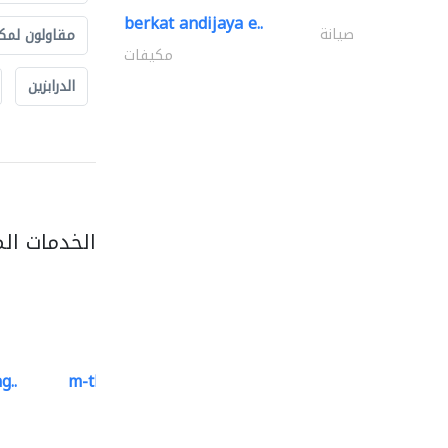
berkat andijaya e..
صيانة
مقاولون لمك
مكيفات
الدرابزين
الخدمات ال
g..
m-three building materials
موردو مواد البناء