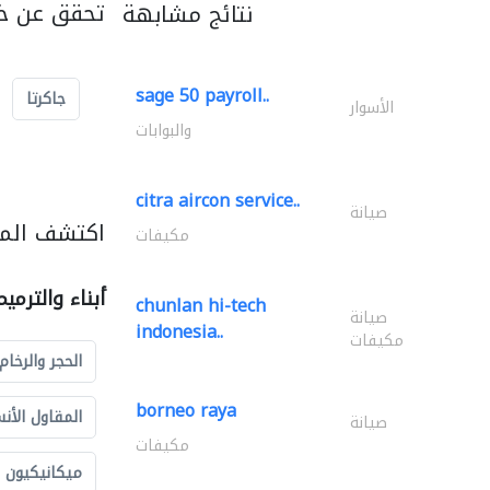
تحقق عن خد
نتائج مشابهة
sage 50 payroll..
جاكرتا
الأسوار
والبوابات
citra aircon service..
صيانة
اكتشف المزي
مكيفات
أبناء والترمي
chunlan hi-tech
صيانة
indonesia..
مكيفات
الحجر والرخام
borneo raya
المقاول الأن
صيانة
مكيفات
ميكانيكيون