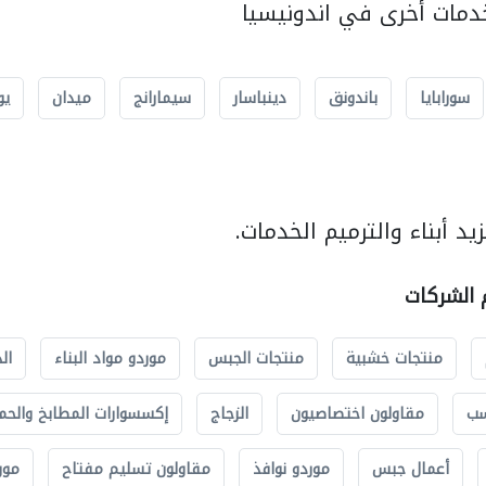
مات أخرى في اندونيسيا
سورابايا
باندونق
دينباسار
سيمارانج
ميدان
يو
د أبناء والترميم الخدمات.
م الشركات
منتجات خشبية
منتجات الجبس
موردو مواد البناء
ال
سب
مقاولون اختصاصيون
الزجاج
إكسسوارات المطابخ والحم
أعمال جبس
موردو نوافذ
مقاولون تسليم مفتاح
مور