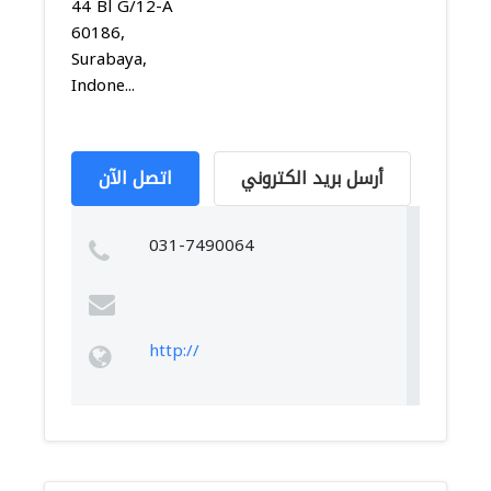
44 Bl G/12-A
60186,
Surabaya,
Indone...
أرسل بريد الكتروني
اتصل الآن
031-7490064
http://