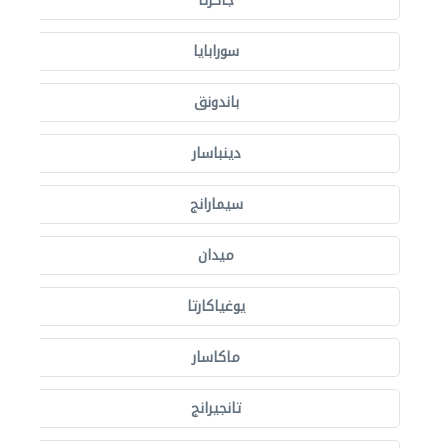
جاكرتا
سورابايا
باندونق
دينباسار
سيمارانج
ميدان
يوغياكارتا
ماكاسار
تانجيرانج