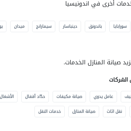
مات أخرى في اندونيسيا
سورابايا
باندونق
دينباسار
سيمارانج
ميدان
يو
د صيانة المنازل الخدمات.
ل الشركات
يف
عامل يدوي
صيانة مكيفات
حدّاد أقفال
الأشغال 
نقل اثاث
صيانة المنازل
خدمات النقل