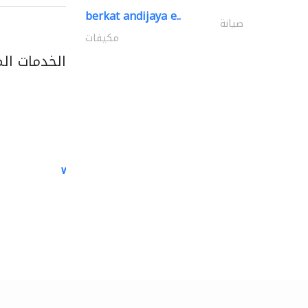
berkat andijaya e..
صيانة
مكيفات
الخدمات ال
white arch general..
الصيانة الكهربائية