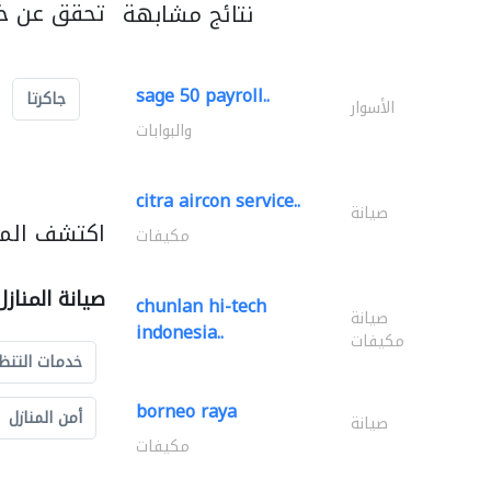
تحقق عن خد
نتائج مشابهة
sage 50 payroll..
جاكرتا
الأسوار
والبوابات
citra aircon service..
صيانة
اكتشف المزي
مكيفات
صيانة المناز
chunlan hi-tech
صيانة
indonesia..
مكيفات
خدمات التنظ
borneo raya
أمن المنازل
صيانة
مكيفات