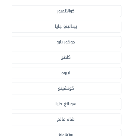
كوالالمبور
بيتالينغ جايا
جوهور بارو
كلانج
ايبوه
كوتشينغ
سوبانغ جايا
شاه عالم
بوتشونغ