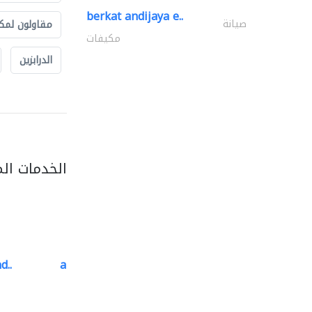
berkat andijaya e..
صيانة
مقاولون لمك
مكيفات
الدرابزين
الخدمات ال
d..
al barary aluminum..
المنيوم