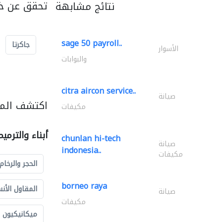
تحقق عن خد
نتائج مشابهة
sage 50 payroll..
جاكرتا
الأسوار
والبوابات
citra aircon service..
صيانة
اكتشف المزي
مكيفات
أبناء والترمي
chunlan hi-tech
صيانة
indonesia..
مكيفات
الحجر والرخام
borneo raya
المقاول الأن
صيانة
مكيفات
ميكانيكيون