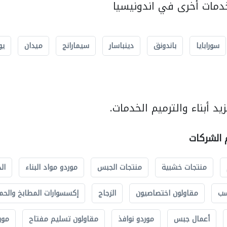
مات أخرى في اندونيسيا
سورابايا
باندونق
دينباسار
سيمارانج
ميدان
يو
د أبناء والترميم الخدمات.
م الشركات
منتجات خشبية
منتجات الجبس
موردو مواد البناء
ال
سب
مقاولون اختصاصيون
الزجاج
إكسسوارات المطابخ والحم
أعمال جبس
موردو نوافذ
مقاولون تسليم مفتاح
مور