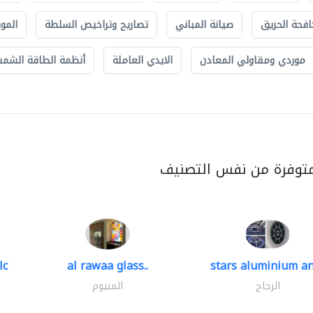
افحة الحريق
صيانة المباني
تصاريح وتراخيص السلطة
الموب
موردي ومقاولي المعادن
الايدي العاملة
أنظمة الطاقة الشمسي
متوفرة من نفس التصنيف
lc
al rawaa glass..
stars aluminium an
الزجاج
المنيوم