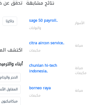
تحقق عن خد
نتائج مشابهة
sage 50 payroll..
جاكرتا
الأسوار
والبوابات
citra aircon service..
صيانة
اكتشف المزي
مكيفات
أبناء والترمي
chunlan hi-tech
صيانة
indonesia..
مكيفات
الحجر والرخام
borneo raya
المقاول الأن
صيانة
مكيفات
ميكانيكيون