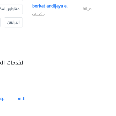
berkat andijaya e..
صيانة
مقاولون لمك
مكيفات
الدرابزين
الخدمات ال
g..
m-three building materials
موردو مواد البناء