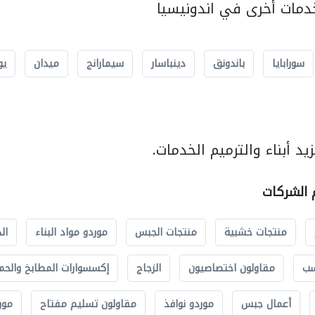
مات أخرى في اندونيسيا
سورابايا
باندونق
دينباسار
سيمارانج
ميدان
يو
د أبناء والترميم الخدمات.
م الشركات
منتجات خشبية
منتجات الجبس
موردو مواد البناء
ال
سب
مقاولون اختصاصيون
الزجاج
إكسسوارات المطابخ والحم
أعمال جبس
موردو نوافذ
مقاولون تسليم مفتاح
مور