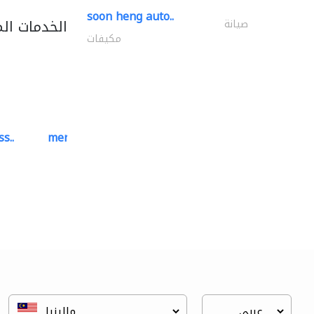
soon heng auto..
الخدمات ال
صيانة
مكيفات
s..
mermaid digital printing..
خدمات الطباعة