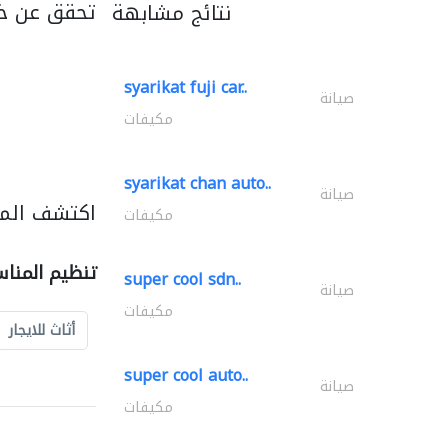
تحقق عن خد
نتائج مشابهة
syarikat fuji car..
صيانة
مكيفات
syarikat chan auto..
صيانة
اكتشف المز
مكيفات
تنظيم المنا
super cool sdn..
صيانة
مكيفات
أثاث للايجار
super cool auto..
صيانة
مكيفات