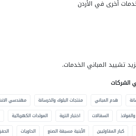
مات أخرى في الأردن
يد تشييد المباني الخدمات.
ي الشركات
انة
هدم المباني
منتجات البلوك والخرسانة
مهندسي الانش
الفولاذ
السقالات
اختبار التربة
المولدات الكهربائية
كبار المقاوليين
الأبنية مسبقة الصنع
الحاويات
الحفري