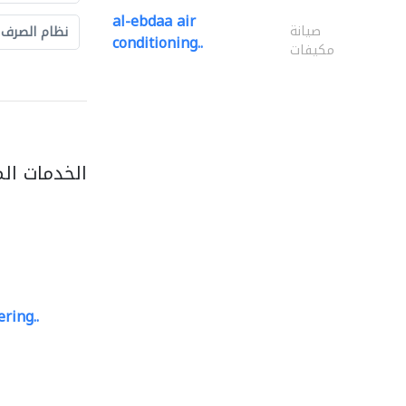
al-ebdaa air
صيانة
نظام الصرف
conditioning..
مكيفات
الخدمات ال
ring..
sk e&c
مهندسي الانشاءات