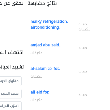
تحقق عن خد
نتائج مشابهة
malky refrigeration,
صيانة
airconditioning..
مكيفات
amjad abu zaid..
صيانة
اكتشف المز
مكيفات
تشييد المبان
al-salam co. for..
صيانة
مكيفات
مقاولو الخرس
ali eid for..
سحب الحديد و
صيانة
مكيفات
تسرّب المياه