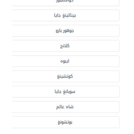
كوالالمبور
بيتالينغ جايا
جوهور بارو
كلانج
ايبوه
كوتشينغ
سوبانغ جايا
شاه عالم
بوتشونغ