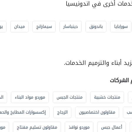
مات أخرى في اندونيسيا
سورابايا
باندونق
دينباسار
سيمارانج
ميدان
يو
د أبناء والترميم الخدمات.
م الشركات
منتجات خشبية
منتجات الجبس
موردو مواد البناء
ال
سب
مقاولون اختصاصيون
الزجاج
إكسسوارات المطابخ والحم
أعمال جبس
موردو نوافذ
مقاولون تسليم مفتاح
مور