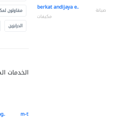
berkat andijaya e..
صيانة
مقاولون لمك
مكيفات
الدرابزين
الخدمات ال
g..
m-three building materials
موردو مواد البناء