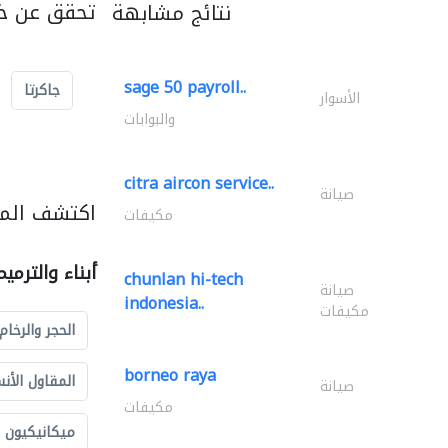
تحقق عن خد
نتائج مشابهة
sage 50 payroll..
جاكرتا
الأسوار
والبوابات
citra aircon service..
صيانة
اكتشف المزي
مكيفات
أبناء والترمي
chunlan hi-tech
صيانة
indonesia..
مكيفات
الحجر والرخام
borneo raya
المقاول الأن
صيانة
مكيفات
ميكانيكيون